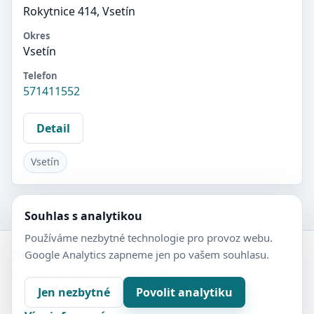
Rokytnice 414, Vsetín
Okres
Vsetín
Telefon
571411552
Detail
Vsetín
Souhlas s analytikou
Používáme nezbytné technologie pro provoz webu.
Google Analytics zapneme jen po vašem souhlasu.
Zubní-lékaři.cz
Veřejný adresář zubních ordinací.
Jen nezbytné
Povolit analytiku
Kontakt
Nastavení soukromí