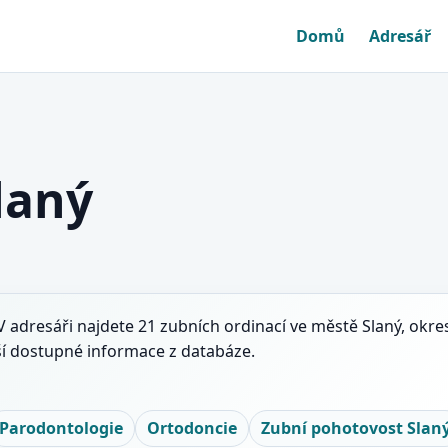
Domů
Adresář
laný
V adresáři najdete 21 zubních ordinací ve městě Slaný, okre
ší dostupné informace z databáze.
Parodontologie
Ortodoncie
Zubní pohotovost Slan