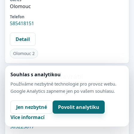
Olomouc
Telefon
585418151
Detail
Olomouc 2
Souhlas s analytikou
MUDr. Jaroslav Navrátil
Používáme nezbytné technologie pro provoz webu.
Adresa
Google Analytics zapneme jen po vašem souhlasu.
Na Střelnici 18, Olomouc 2
Okres
Jen nezbytné
Povolit analytiku
Olomouc
Více informací
Telefon
585225817