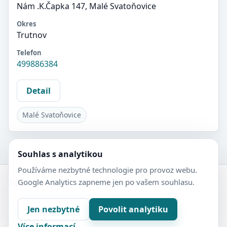
Nám .K.Čapka 147, Malé Svatoňovice
Okres
Trutnov
Telefon
499886384
Detail
Malé Svatoňovice
Souhlas s analytikou
Používáme nezbytné technologie pro provoz webu.
Google Analytics zapneme jen po vašem souhlasu.
Zubní-lékaři.cz
Veřejný adresář zubních ordinací.
Jen nezbytné
Povolit analytiku
Kontakt
Nastavení soukromí
Více informací