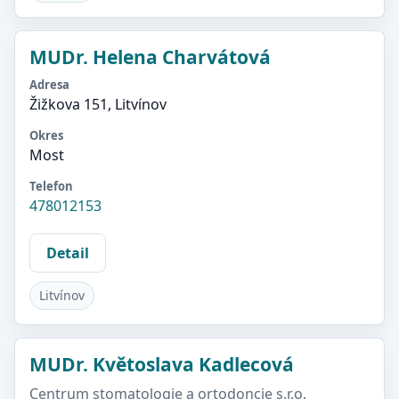
MUDr. Helena Charvátová
Adresa
Žižkova 151, Litvínov
Okres
Most
Telefon
478012153
Detail
Litvínov
MUDr. Květoslava Kadlecová
Centrum stomatologie a ortodoncie s.r.o.