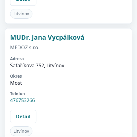
Litvínov
MUDr. Jana Vycpálková
MEDOZ s.r.o.
Adresa
Šafaříkova 752, Litvínov
Okres
Most
Telefon
476753266
Detail
Litvínov