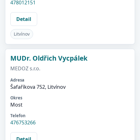
478012151
Detail
Litvínov
MUDr. Oldřich Vycpálek
MEDOZ s.r.o.
Adresa
Šafaříkova 752, Litvínov
Okres
Most
Telefon
476753266
Detail