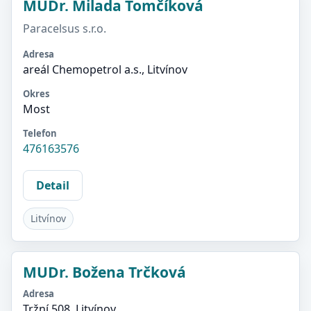
MUDr. Milada Tomčíková
Paracelsus s.r.o.
Adresa
areál Chemopetrol a.s., Litvínov
Okres
Most
Telefon
476163576
Detail
Litvínov
MUDr. Božena Trčková
Adresa
Tržní 508, Litvínov