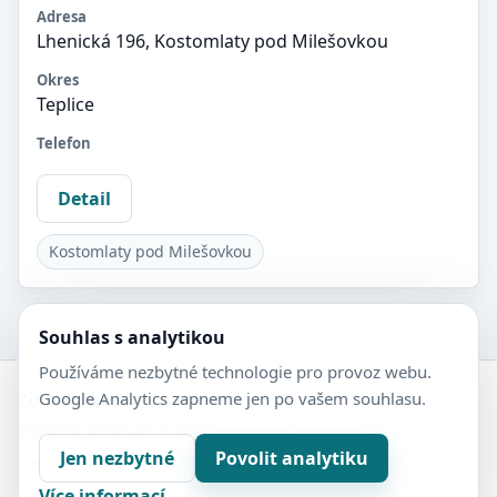
Adresa
Lhenická 196, Kostomlaty pod Milešovkou
Okres
Teplice
Telefon
Detail
Kostomlaty pod Milešovkou
Souhlas s analytikou
Používáme nezbytné technologie pro provoz webu.
Google Analytics zapneme jen po vašem souhlasu.
Zubní-lékaři.cz
Veřejný adresář zubních ordinací.
Jen nezbytné
Povolit analytiku
Kontakt
Nastavení soukromí
Více informací