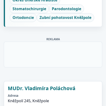
Okres Uherské Hradiště
Stomatochirurgie
Parodontologie
Ortodoncie
Zubní pohotovost Kněžpole
REKLAMA
MUDr. Vladimíra Poláchová
Adresa
Kněžpolí 245, Kněžpole