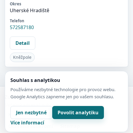
Okres
Uherské Hradiště
Telefon
572587180
Detail
Kněžpole
Souhlas s analytikou
Používáme nezbytné technologie pro provoz webu.
Google Analytics zapneme jen po vašem souhlasu.
Zubní-lékaři.cz
Veřejný adresář zubních ordinací.
Jen nezbytné
Povolit analytiku
Kontakt
Nastavení soukromí
Více informací
Ochrana soukromí
Sitemap