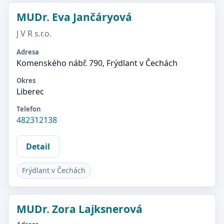
MUDr. Eva Jančáryová
J V R s.r.o.
Adresa
Komenského nábř. 790, Frýdlant v Čechách
Okres
Liberec
Telefon
482312138
Detail
Frýdlant v Čechách
MUDr. Zora Lajksnerová