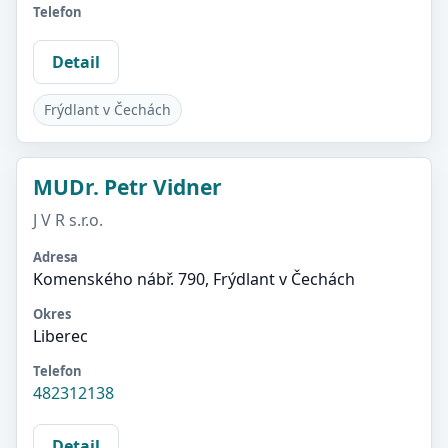
Telefon
Detail
Frýdlant v Čechách
MUDr. Petr Vidner
J V R s.r.o.
Adresa
Komenského nábř. 790, Frýdlant v Čechách
Okres
Liberec
Telefon
482312138
Detail