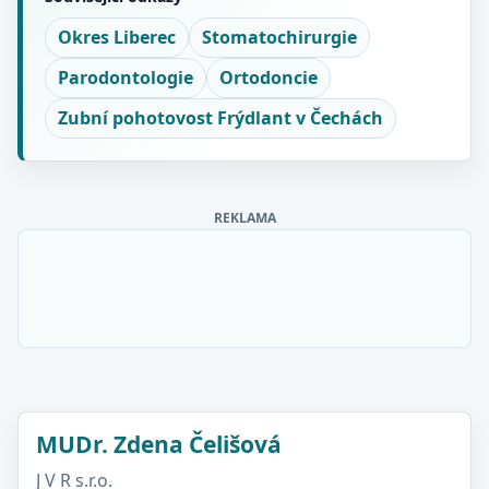
Okres Liberec
Stomatochirurgie
Parodontologie
Ortodoncie
Zubní pohotovost Frýdlant v Čechách
REKLAMA
MUDr. Zdena Čelišová
J V R s.r.o.