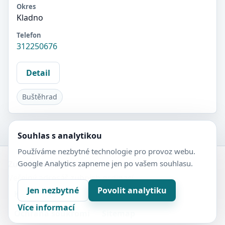
Okres
Kladno
Telefon
312250676
Detail
Buštěhrad
Souhlas s analytikou
Používáme nezbytné technologie pro provoz webu.
Google Analytics zapneme jen po vašem souhlasu.
Zubní-lékaři.cz
Veřejný adresář zubních ordinací.
Jen nezbytné
Povolit analytiku
Kontakt
Nastavení soukromí
Více informací
Ochrana soukromí
Sitemap