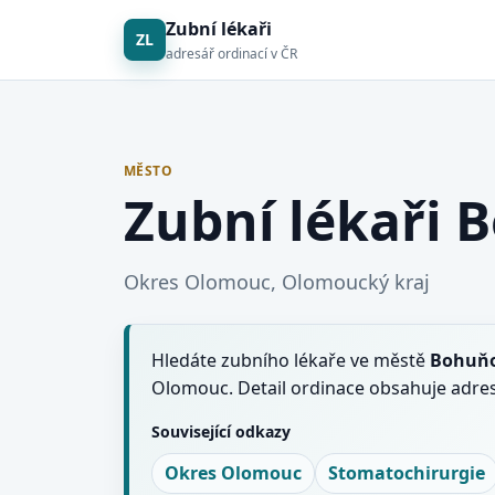
Zubní lékaři
ZL
adresář ordinací v ČR
MĚSTO
Zubní lékaři 
Okres Olomouc, Olomoucký kraj
Hledáte zubního lékaře ve městě
Bohuňo
Olomouc. Detail ordinace obsahuje adres
Související odkazy
Okres Olomouc
Stomatochirurgie