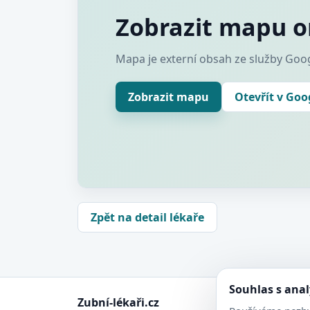
Zobrazit mapu o
Mapa je externí obsah ze služby Goog
Zobrazit mapu
Otevřít v Go
Zpět na detail lékaře
Souhlas s ana
Zubní-lékaři.cz