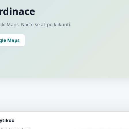
rdinace
le Maps. Načte se až po kliknutí.
ogle Maps
lytikou