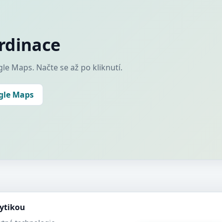
rdinace
le Maps. Načte se až po kliknutí.
ogle Maps
lytikou