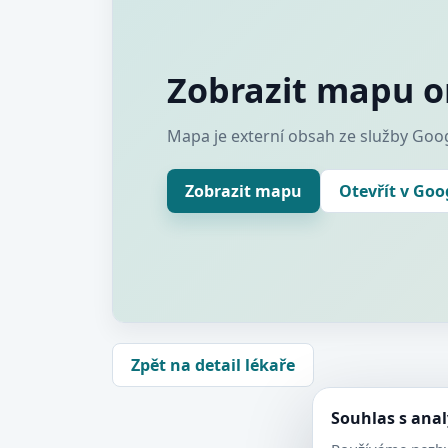
Zobrazit mapu o
Mapa je externí obsah ze služby Goog
Zobrazit mapu
Otevřít v Go
Zpět na detail lékaře
Souhlas s ana