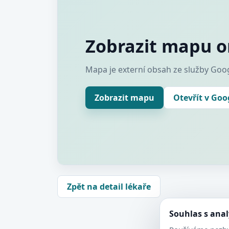
Zobrazit mapu o
Mapa je externí obsah ze služby Goog
Zobrazit mapu
Otevřít v Go
Zpět na detail lékaře
Souhlas s ana