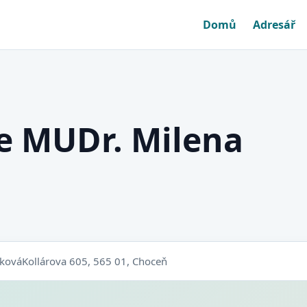
Domů
Adresář
e MUDr. Milena
dková
Kollárova 605, 565 01, Choceň