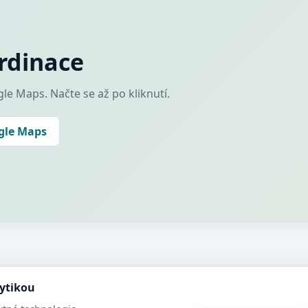
rdinace
le Maps. Načte se až po kliknutí.
ogle Maps
lytikou