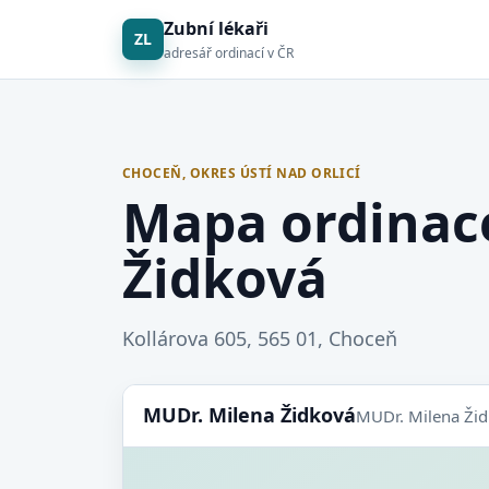
Zubní lékaři
ZL
adresář ordinací v ČR
CHOCEŇ, OKRES ÚSTÍ NAD ORLICÍ
Mapa ordinac
Židková
Kollárova 605, 565 01, Choceň
MUDr. Milena Židková
MUDr. Milena Ži