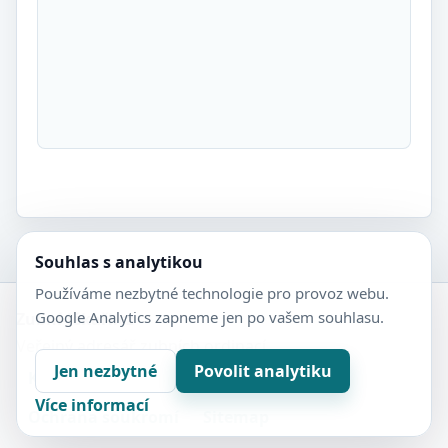
Souhlas s analytikou
Používáme nezbytné technologie pro provoz webu.
Google Analytics zapneme jen po vašem souhlasu.
Zubní-lékaři.cz
Veřejný adresář zubních ordinací.
Jen nezbytné
Povolit analytiku
Kontakt
Nastavení soukromí
Více informací
Ochrana soukromí
Sitemap