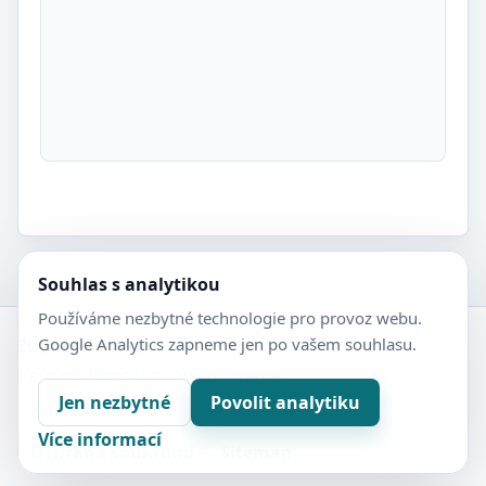
Souhlas s analytikou
Používáme nezbytné technologie pro provoz webu.
Google Analytics zapneme jen po vašem souhlasu.
Zubní-lékaři.cz
Veřejný adresář zubních ordinací.
Jen nezbytné
Povolit analytiku
Kontakt
Nastavení soukromí
Více informací
Ochrana soukromí
Sitemap