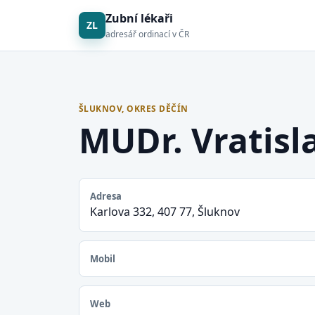
Zubní lékaři
ZL
adresář ordinací v ČR
ŠLUKNOV, OKRES DĚČÍN
MUDr. Vratisla
Adresa
Karlova 332, 407 77, Šluknov
Mobil
Web