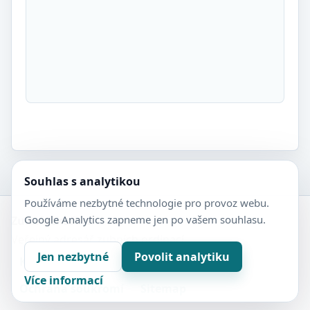
Souhlas s analytikou
Používáme nezbytné technologie pro provoz webu.
Google Analytics zapneme jen po vašem souhlasu.
Zubní-lékaři.cz
Veřejný adresář zubních ordinací.
Jen nezbytné
Povolit analytiku
Kontakt
Nastavení soukromí
Více informací
Ochrana soukromí
Sitemap