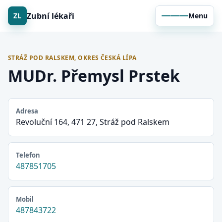
Zubní lékaři
ZL
Menu
STRÁŽ POD RALSKEM, OKRES ČESKÁ LÍPA
MUDr. Přemysl Prstek
Adresa
Revoluční 164, 471 27, Stráž pod Ralskem
Telefon
487851705
Mobil
487843722