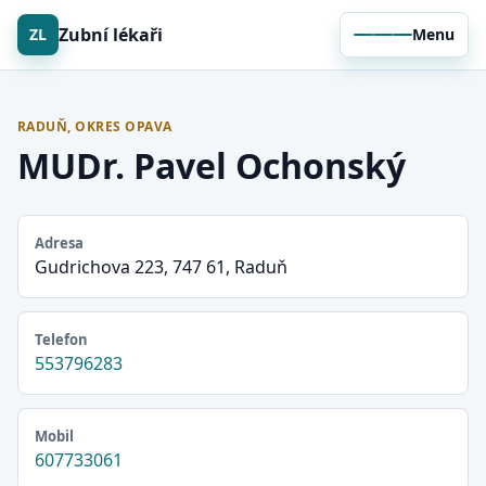
Zubní lékaři
ZL
Menu
RADUŇ, OKRES OPAVA
MUDr. Pavel Ochonský
Adresa
Gudrichova 223, 747 61, Raduň
Telefon
553796283
Mobil
607733061