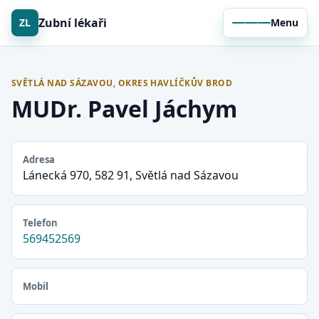
Zubní lékaři
ZL
Menu
SVĚTLÁ NAD SÁZAVOU, OKRES HAVLÍČKŮV BROD
MUDr. Pavel Jáchym
Adresa
Lánecká 970, 582 91, Světlá nad Sázavou
Telefon
569452569
Mobil