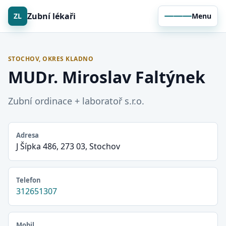
Zubní lékaři
ZL
Menu
STOCHOV, OKRES KLADNO
MUDr. Miroslav Faltýnek
Zubní ordinace + laboratoř s.r.o.
Adresa
J Šípka 486, 273 03, Stochov
Telefon
312651307
Mobil