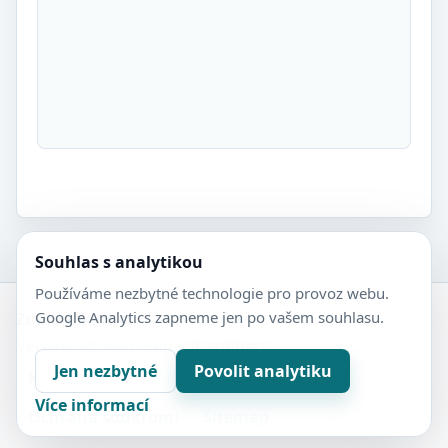
Souhlas s analytikou
Používáme nezbytné technologie pro provoz webu.
Google Analytics zapneme jen po vašem souhlasu.
Zubní-lékaři.cz
Veřejný adresář zubních ordinací.
Jen nezbytné
Povolit analytiku
Kontakt
Nastavení soukromí
Více informací
Ochrana soukromí
Sitemap