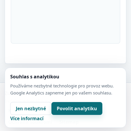
Souhlas s analytikou
Používáme nezbytné technologie pro provoz webu.
Google Analytics zapneme jen po vašem souhlasu.
Zubní-lékaři.cz
Veřejný adresář zubních ordinací.
Jen nezbytné
Povolit analytiku
Kontakt
Nastavení soukromí
Více informací
Ochrana soukromí
Sitemap