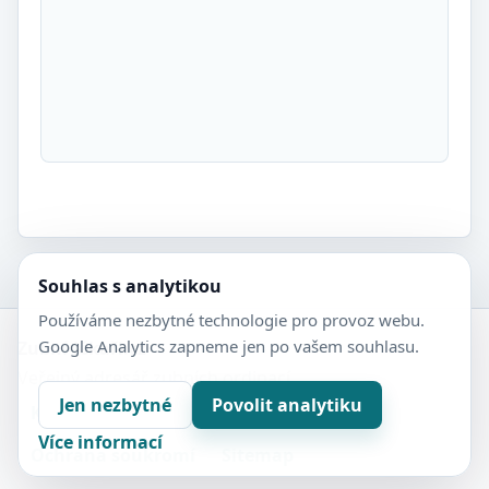
Souhlas s analytikou
Používáme nezbytné technologie pro provoz webu.
Google Analytics zapneme jen po vašem souhlasu.
Zubní-lékaři.cz
Veřejný adresář zubních ordinací.
Jen nezbytné
Povolit analytiku
Kontakt
Nastavení soukromí
Více informací
Ochrana soukromí
Sitemap