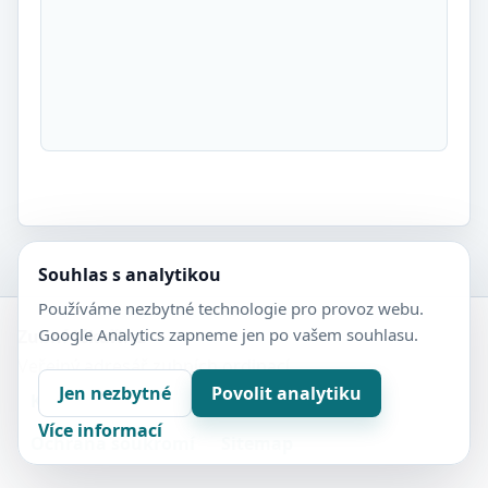
Souhlas s analytikou
Používáme nezbytné technologie pro provoz webu.
Google Analytics zapneme jen po vašem souhlasu.
Zubní-lékaři.cz
Veřejný adresář zubních ordinací.
Jen nezbytné
Povolit analytiku
Kontakt
Nastavení soukromí
Více informací
Ochrana soukromí
Sitemap