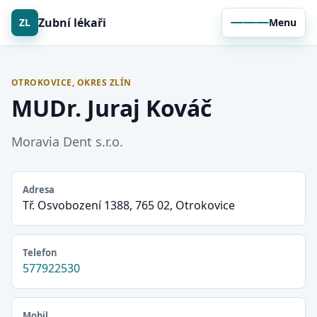
Zubní lékaři
ZL
Menu
OTROKOVICE, OKRES ZLÍN
MUDr. Juraj Kováč
Moravia Dent s.r.o.
Adresa
Tř. Osvobození 1388, 765 02, Otrokovice
Telefon
577922530
Mobil