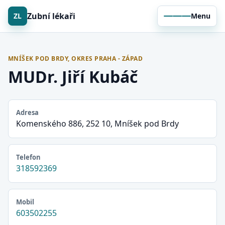
Zubní lékaři
ZL
Menu
MNÍŠEK POD BRDY, OKRES PRAHA - ZÁPAD
MUDr. Jiří Kubáč
Adresa
Komenského 886, 252 10, Mníšek pod Brdy
Telefon
318592369
Mobil
603502255