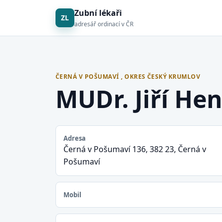
Zubní lékaři
ZL
adresář ordinací v ČR
ČERNÁ V POŠUMAVÍ , OKRES ČESKÝ KRUMLOV
MUDr. Jiří He
Adresa
Černá v Pošumaví 136, 382 23, Černá v
Pošumaví
Mobil