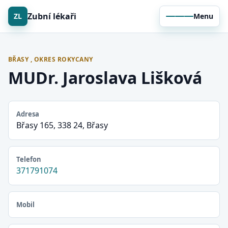
Zubní lékaři
ZL
Menu
BŘASY , OKRES ROKYCANY
MUDr. Jaroslava Lišková
Adresa
Břasy 165, 338 24, Břasy
Telefon
371791074
Mobil