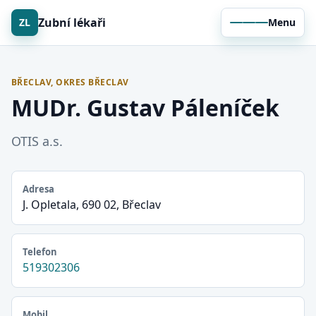
Zubní lékaři
ZL
Menu
BŘECLAV, OKRES BŘECLAV
MUDr. Gustav Páleníček
OTIS a.s.
Adresa
J. Opletala, 690 02, Břeclav
Telefon
519302306
Mobil