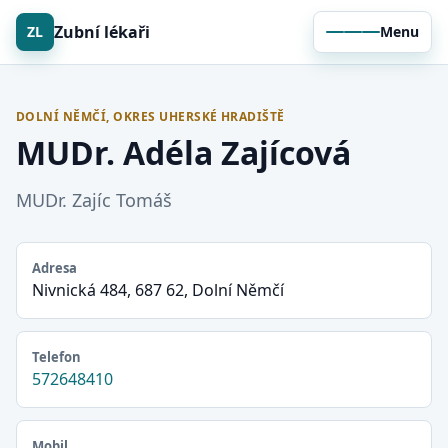
Zubní lékaři
ZL
Menu
DOLNÍ NĚMČÍ, OKRES UHERSKÉ HRADIŠTĚ
MUDr. Adéla Zajícová
MUDr. Zajíc Tomáš
Adresa
Nivnická 484, 687 62, Dolní Němčí
Telefon
572648410
Mobil