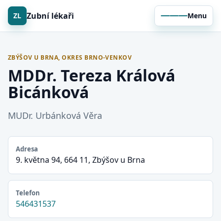
Zubní lékaři
ZL
Menu
ZBÝŠOV U BRNA, OKRES BRNO-VENKOV
MDDr. Tereza Králová
Bicánková
MUDr. Urbánková Věra
Adresa
9. května 94, 664 11, Zbýšov u Brna
Telefon
546431537