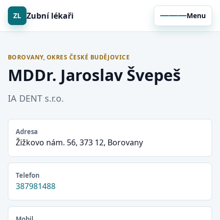
Zubní lékaři
ZL
Menu
BOROVANY, OKRES ČESKÉ BUDĚJOVICE
MDDr. Jaroslav Švepeš
IA DENT s.r.o.
Adresa
Žižkovo nám. 56, 373 12, Borovany
Telefon
387981488
Mobil